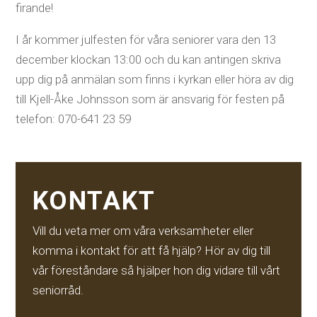
firande!
I år kommer julfesten för våra seniorer vara den 13
december klockan 13:00 och du kan antingen skriva
upp dig på anmälan som finns i kyrkan eller höra av dig
till Kjell-Åke Johnsson som är ansvarig för festen på
telefon: 070-641 23 59
KONTAKT
Vill du veta mer om våra verksamheter eller
komma i kontakt för att få hjälp? Hör av dig till
vår föreståndare så hjälper hon dig vidare till vårt
seniorråd.