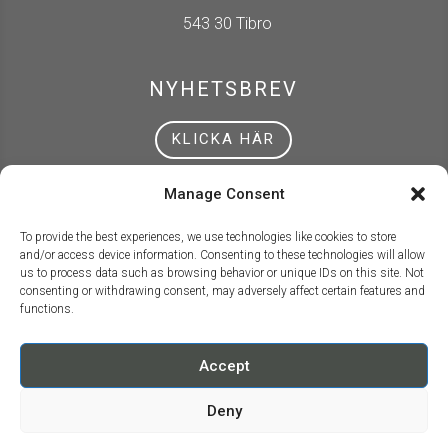
543 30 Tibro
NYHETSBREV
KLICKA HÄR
Manage Consent
VILL DU GE EN GÅVA?
To provide the best experiences, we use technologies like cookies to store
bankgiro 603-2288
and/or access device information. Consenting to these technologies will allow
us to process data such as browsing behavior or unique IDs on this site. Not
swish 123-181 28 74
consenting or withdrawing consent, may adversely affect certain features and
functions.
Accept
© pingst Tibro 2026 | skapad av Avoda
Deny