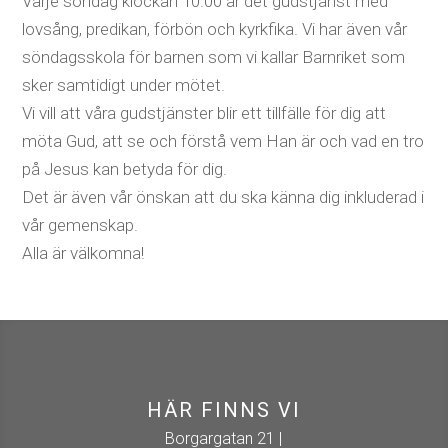
Varje söndag klockan 10.00 är det gudstjänst med
lovsång, predikan, förbön och kyrkfika. Vi har även vår
söndagsskola för barnen som vi kallar Barnriket som
sker samtidigt under mötet.
Vi vill att våra gudstjänster blir ett tillfälle för dig att
möta Gud, att se och förstå vem Han är och vad en tro
på Jesus kan betyda för dig.
Det är även vår önskan att du ska känna dig inkluderad i
vår gemenskap.
Alla är välkomna!
HÄR FINNS VI
Borgargatan 21 |