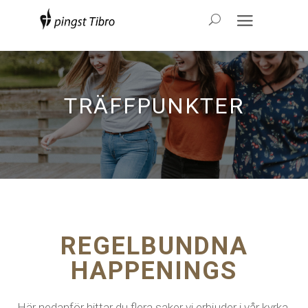
TRÄFFPUNKTER
REGELBUNDNA
HAPPENINGS
Här nedanför hittar du flera saker vi erbjuder i vår kyrka.